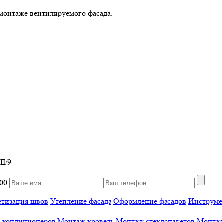
монтаже вентилируемого фасада.
II/9
:00
етизация швов
Утепление фасада
Оформление фасадов
Инструме
 кондиционеров
Монтаж кровель
Монтаж стеклопакетов
Монтаж