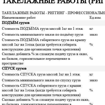
ТАКЕЛАЖНЫЕ РАБОТЫ (РИГ
ТАКЕЛАЖНЫЕ РАБОТЫ - РИГГИНГ - ПРОФЕССИОНАЛЬН
Наименование работ
Ед.изм.
ПОДЪЁМ грузов
Стоимость ПОДЪЁМА груза массой 1кг на 1 этаж
кг
Стоимость минимального заказа по подъёму груза
заказ
Стоимость ПОДЪЁМА габаритного груза на крышу
массой 1кг на 1этаж (когда требуется собирать
%
конструкцию для организации точки крепления)
Сколько добавить % за сложную подачу груза в окно,
на балкон, горизонтальное перемещение в
%
пространстве
СПУСК грузов
Стоимость СПУСКА груза массой 1кг на 1 этаж
кг
Стоимость минимального заказа по спуску груза
заказ
Стоимость СПУСКА габаритного груза с крыши
массой 1кг на 1этаж (когда требуется собирать
%
конструкцию для организации точки крепления)
Сколько добавить % за сложную подачу груза из окна,
из балкона, горизонтальное перемещение в
%