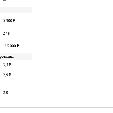
5 300 ₽
27 ₽
115 000 ₽
троения…
3,5 ₽
2,9 ₽
2,0