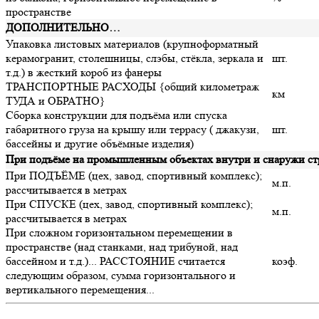
пространстве
ДОПОЛНИТЕЛЬНО…
Упаковка листовых материалов (крупноформатный
керамогранит, столешницы, слэбы, стёкла, зеркала и
шт.
т.д.) в жесткий короб из фанеры
ТРАНСПОРТНЫЕ РАСХОДЫ {общий километраж
км
ТУДА и ОБРАТНО}
Сборка конструкции для подъёма или спуска
габаритного груза на крышу или террасу ( джакузи,
шт.
бассейны и другие объёмные изделия)
При подъёме на промышленным объектах внутри и снаружи с
При ПОДЪЁМЕ (цех, завод, спортивный комплекс);
м.п.
рассчитывается в метрах
При СПУСКЕ (цех, завод, спортивный комплекс);
м.п.
рассчитывается в метрах
При сложном горизонтальном перемещении в
пространстве (над станками, над трибуной, над
бассейном и т.д.)... РАССТОЯНИЕ считается
коэф.
следующим образом, сумма горизонтального и
вертикального перемещения...